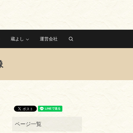
蔵よし
運営会社
search
像