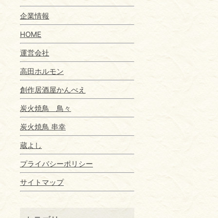
企業情報
HOME
運営会社
高田ホルモン
創作居酒屋かんべえ
炭火焼鳥 鳥々
炭火焼鳥 串幸
蔵よし
プライバシーポリシー
サイトマップ