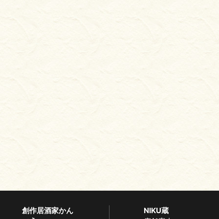
創作居酒家かん
NIKU蔵