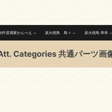
創作居酒家かんべえ
炭火焼鳥 鳥々
炭火焼鳥 串幸
Att. Categories 共通パーツ画