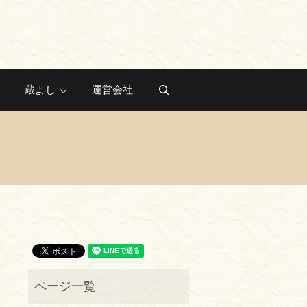
蔵よし
運営会社
search