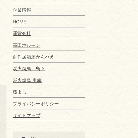
企業情報
HOME
運営会社
高田ホルモン
創作居酒屋かんべえ
炭火焼鳥 鳥々
炭火焼鳥 串幸
蔵よし
プライバシーポリシー
サイトマップ