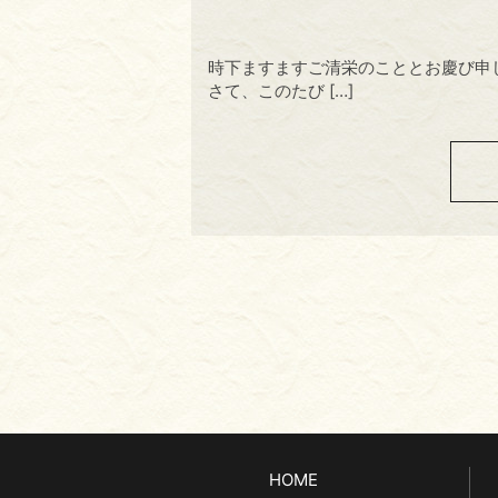
時下ますますご清栄のこととお慶び申
さて、このたび […]
HOME