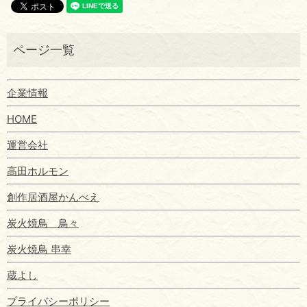
企業情報
HOME
運営会社
高田ホルモン
創作居酒屋かんべえ
炭火焼鳥 鳥々
炭火焼鳥 串幸
蔵よし
プライバシーポリシー