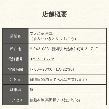
店舗概要
炭火焼鳥 串幸
店舗名
（すみびやきとり くしこう）
所在地
〒943-0831 新潟県上越市仲町4-3-17 1F
電話番号
025-530-7799
営業時間
17:00～23:00（L.O 22:30）
定休日
日曜日(祝前日であれば営業します)
駐車場
無
アクセス
信越本線 高田駅より徒歩約3分