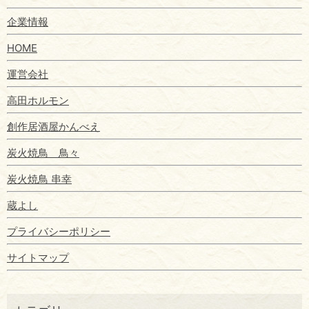
企業情報
HOME
運営会社
高田ホルモン
創作居酒屋かんべえ
炭火焼鳥 鳥々
炭火焼鳥 串幸
蔵よし
プライバシーポリシー
サイトマップ