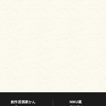
創作居酒家かん
NIKU蔵