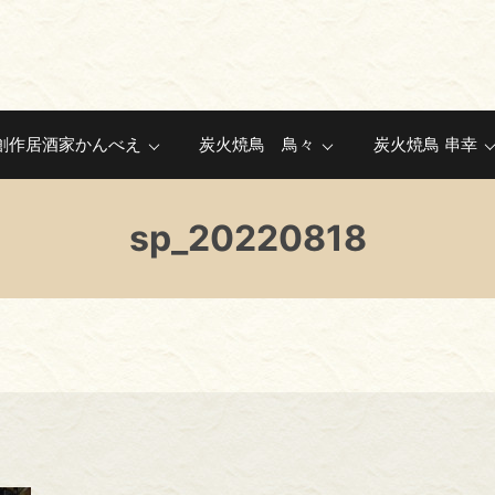
創作居酒家かんべえ
炭火焼鳥 鳥々
炭火焼鳥 串幸
sp_20220818