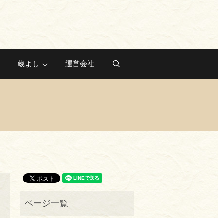
蔵よし
運営会社
search