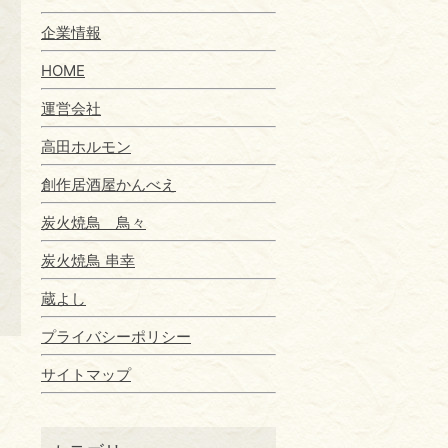
企業情報
HOME
運営会社
高田ホルモン
創作居酒屋かんべえ
炭火焼鳥 鳥々
炭火焼鳥 串幸
蔵よし
プライバシーポリシー
サイトマップ