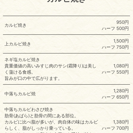
950円
カルビ焼き
ハーフ 500円
1,500円
上カルビ焼き
ハーフ 750円
ネギ塩カルビ焼き
貴重価値の高いみすじ肉のサシ(霜降り)は美し
1,080円
く蕩ける食感。
ハーフ 550円
旨みが口の中で広がります。
1,280円
中落ちカルビ焼
ハーフ 650円
中落ちカルビわさび焼き
肋骨(あばら)と肋骨の間にある部位。
カルビに比べ脂が多いが、肉自体の味はカルビ
1,380円
らしく、脂がしっかり乗っている。
ハーフ 700円