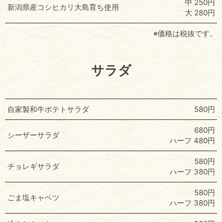
中 250円
新潟県産コシヒカリ大島育ち使用
大 280円
※価格は税抜です。
サラダ
自家製和牛ポテトサラダ
580円
680円
シーザーサラダ
ハーフ 480円
580円
チョレギサラダ
ハーフ 380円
580円
ごま塩キャベツ
ハーフ 380円