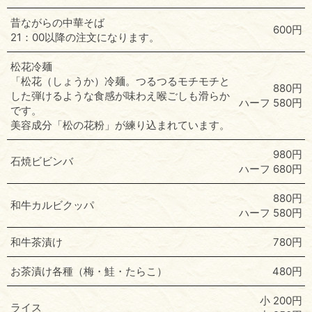
昔ながらの中華そば
600円
21：00以降の注文になります。
松花冷麺
「松花（しょうか）冷麺。つるつるモチモチと
880円
した弾けるような食感が味わえ喉ごしも滑らか
ハーフ 580円
です。
美容成分「松の花粉」が練り込まれています。
980円
石焼ビビンバ
ハーフ 680円
880円
和牛カルビクッパ
ハーフ 580円
和牛茶漬け
780円
お茶漬け各種（梅・鮭・たらこ）
480円
小 200円
ライス