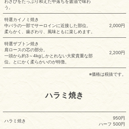
わさびをたっぷり和えた中落ちを醤油で味わ
う。
特選カイノミ焼き
中バラの一部でサーロインに近接した部位。
2,000円
柔らかく、歯ざわり、風味ともに楽しめます。
特選ザブトン焼き
肩ロースの芯の部分。
2,200円
一頭から約3～4kgしかとれない大変貴重な部
位。とにかく柔らかいのが特徴。
※価格は税抜です。
ハラミ焼き
950円
ハラミ焼き
ハーフ 500円