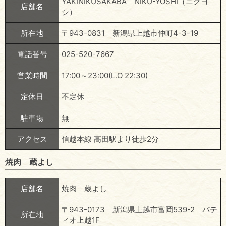
YAKINIKUSAKABA NIKU-YOSHI（ニクヨ
店舗名
シ）
所在地
〒943-0831 新潟県上越市仲町4-3-19
電話番号
025-520-7667
営業時間
17:00～23:00(L.O 22:30)
定休日
不定休
駐車場
無
アクセス
信越本線 高田駅より徒歩2分
焼肉 蔵よし
店舗名
焼肉 蔵よし
〒943-0173 新潟県上越市富岡539-2 パテ
所在地
ィオ上越1F