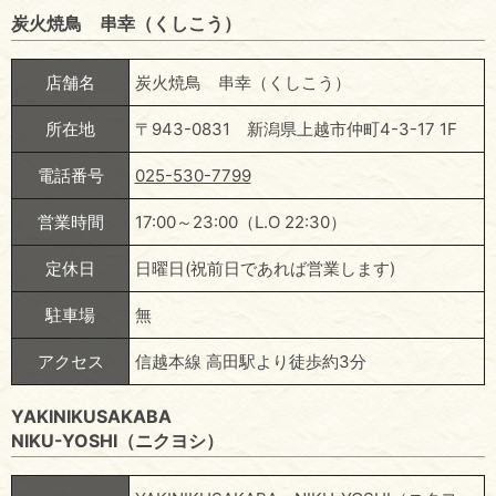
炭火焼鳥 串幸（くしこう）
店舗名
炭火焼鳥 串幸（くしこう）
所在地
〒943-0831 新潟県上越市仲町4-3-17 1F
電話番号
025-530-7799
営業時間
17:00～23:00（L.O 22:30）
定休日
日曜日(祝前日であれば営業します)
駐車場
無
アクセス
信越本線 高田駅より徒歩約3分
YAKINIKUSAKABA
NIKU-YOSHI（ニクヨシ）