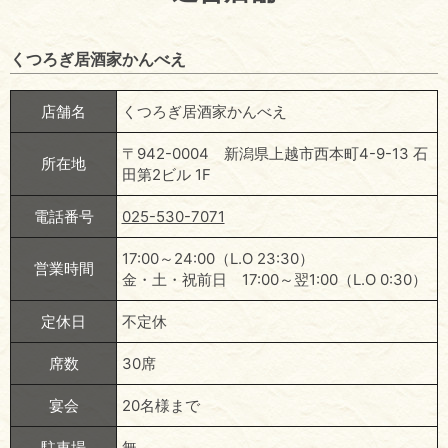
くつろぎ居酒家かんべえ
店舗名
くつろぎ居酒家かんべえ
〒942-0004 新潟県上越市西本町4-9-13 石
所在地
田第2ビル 1F
電話番号
025-530-7071
17:00～24:00（L.O 23:30）
営業時間
金・土・祝前日 17:00～翌1:00（L.O 0:30）
定休日
不定休
席数
30席
宴会
20名様まで
駐車場
無