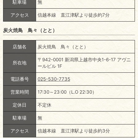
駐車場
無
アクセス
信越本線 直江津駅より徒歩約7分
炭火焼鳥 鳥々（とと）
店舗名
炭火焼鳥 鳥々（とと）
〒942-0001 新潟県上越市中央1-6-17 アヴニ
所在地
ールビル 1F
電話番号
025-530-7735
営業時間
17:30～23:00（L.O 22:30）
定休日
不定休
駐車場
無
アクセス
信越本線 直江津駅より徒歩約3分