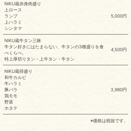
NIKU蔵赤身肉盛り
上ロース
ランプ
5,000円
上ハラミ
シンタマ
NIKU蔵牛タン三昧
牛タン好きにはたまらない、牛タンの3種盛りを食
4,500円
べくらべ。
特上厚切りタン・上牛タン・牛タン
NIKU蔵得盛り
和牛カルビ
牛ハラミ
豚バラ
3,980円
鶏モモ
野菜
ホタテ
※価格は税抜です。