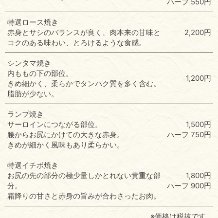
ハーフ 550円
特選ロース焼き
赤身とサシのバランスが良く、肉本来の甘味と
2,200円
コクのある味わい、とろけるような食感。
シンタマ焼き
内ももの下の部位。
1,200円
きめ細かく、柔らかでタンパク質を多く含む。
脂肪が少ない。
ランプ焼き
サーロインにつながる部位。
1,500円
腰からお尻にかけての大きな赤身。
ハーフ 750円
きめが細かく風味もあり柔らかい。
特選イチボ焼き
お尻の先の部分の極少量しかとれない貴重な部
1,800円
分。
ハーフ 900円
霜降りの甘さと赤身の旨みが合わさったお肉。
※価格は税抜です。