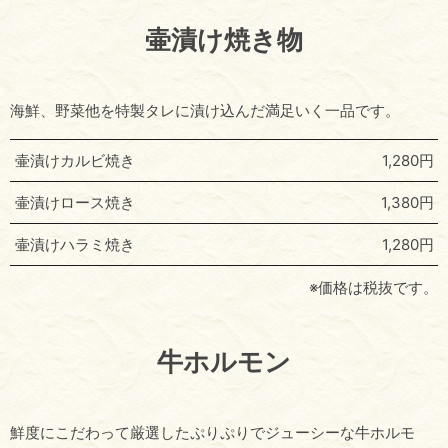
壷漬け焼き物
海鮮、野菜他を特製タレに漬け込んだ満足いく一品です。
壷漬けカルビ焼き
1,280円
壷漬けロース焼き
1,380円
壷漬けハラミ焼き
1,280円
※価格は税抜です。
牛ホルモン
鮮度にこだわって厳選したぷりぷりでジューシーな牛ホルモ