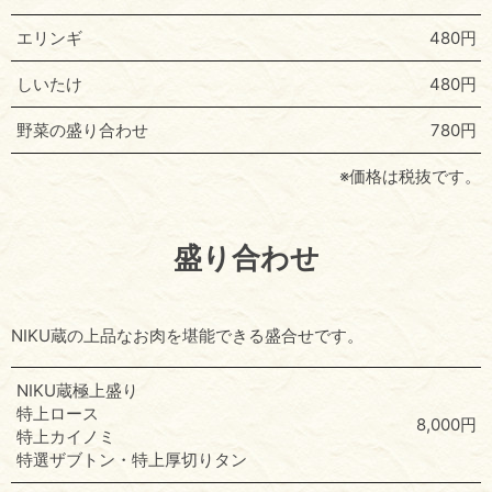
エリンギ
480円
しいたけ
480円
野菜の盛り合わせ
780円
※価格は税抜です。
盛り合わせ
NIKU蔵の上品なお肉を堪能できる盛合せです。
NIKU蔵極上盛り
特上ロース
8,000円
特上カイノミ
特選ザブトン・特上厚切りタン