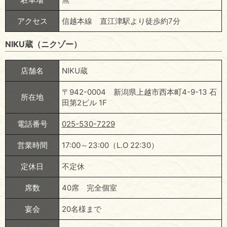
アクセス
信越本線 直江津駅より徒歩約7分
NIKU蔵（ニクゾー）
店舗名
NIKU蔵
〒942-0004 新潟県上越市西本町4-9-13 石
所在地
田第2ビル 1F
電話番号
025-530-7229
営業時間
17:00～23:00（L.O 22:30）
定休日
不定休
席数
40席 完全個室
宴会
20名様まで