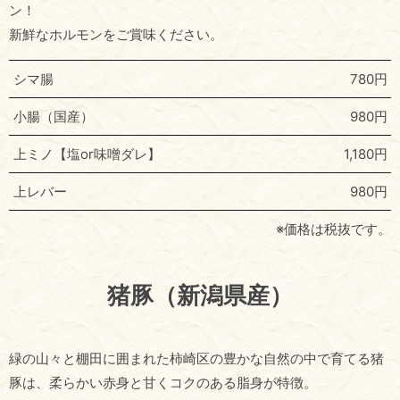
ン！
新鮮なホルモンをご賞味ください。
シマ腸
780円
小腸（国産）
980円
上ミノ【塩or味噌ダレ】
1,180円
上レバー
980円
※価格は税抜です。
猪豚（新潟県産）
緑の山々と棚田に囲まれた柿崎区の豊かな自然の中で育てる猪
豚は、柔らかい赤身と甘くコクのある脂身が特徴。