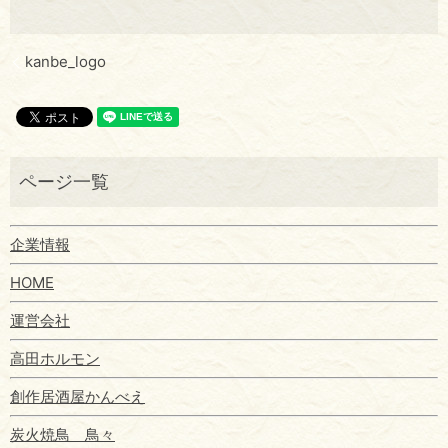
kanbe_logo
企業情報
HOME
運営会社
高田ホルモン
創作居酒屋かんべえ
炭火焼鳥 鳥々