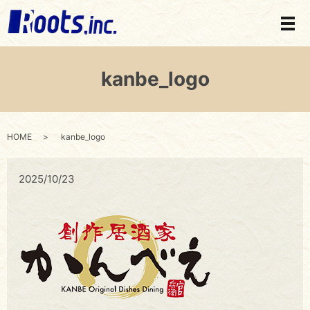
メ
kanbe_logo
HOME
kanbe_logo
2025/10/23