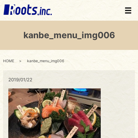
メ
kanbe_menu_img006
HOME
kanbe_menu_img006
2019/01/22