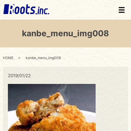
メ
kanbe_menu_img008
HOME
kanbe_menu_img008
2019/01/22