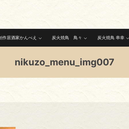
創作居酒家かんべえ
炭火焼鳥 鳥々
炭火焼鳥 串幸
nikuzo_menu_img007