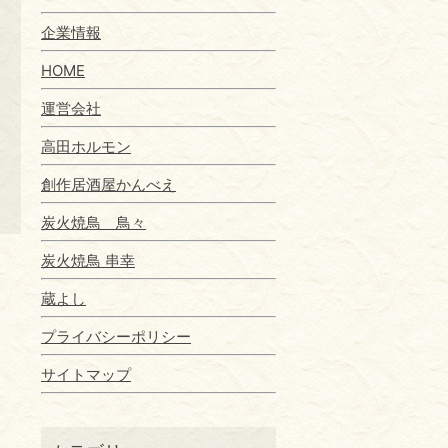
企業情報
HOME
運営会社
高田ホルモン
創作居酒屋かんべえ
炭火焼鳥 鳥々
炭火焼鳥 串幸
蔵よし
プライバシーポリシー
サイトマップ