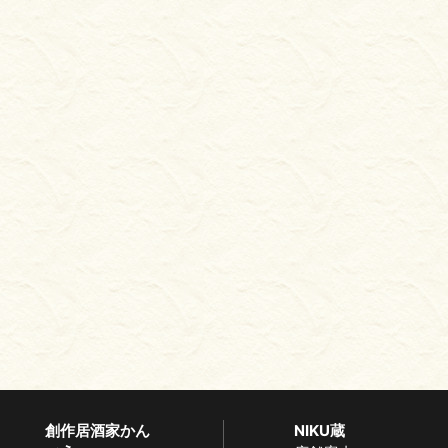
創作居酒家かん
NIKU蔵