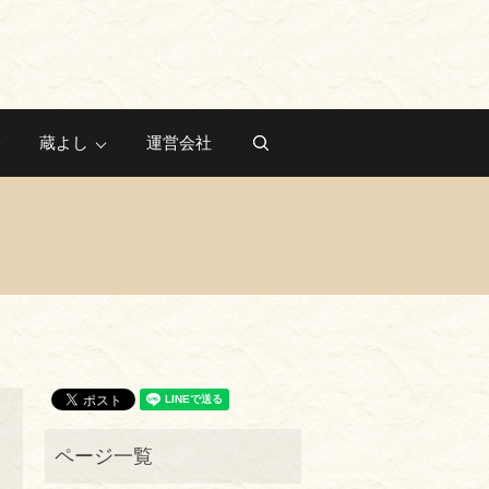
蔵よし
運営会社
search