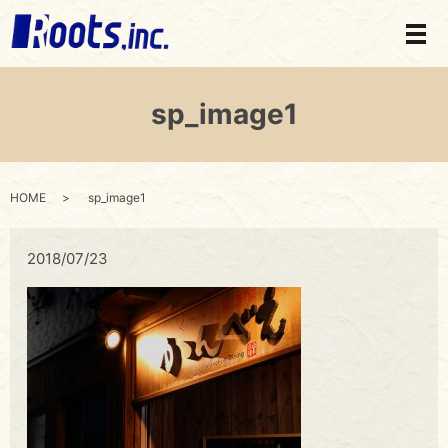
メ
sp_image1
HOME
sp_image1
2018/07/23