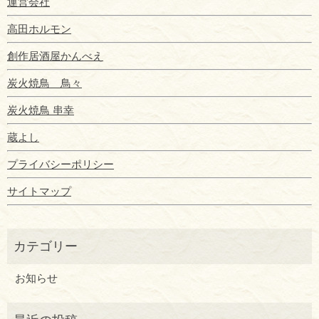
運営会社
高田ホルモン
創作居酒屋かんべえ
炭火焼鳥 鳥々
炭火焼鳥 串幸
蔵よし
プライバシーポリシー
サイトマップ
お知らせ