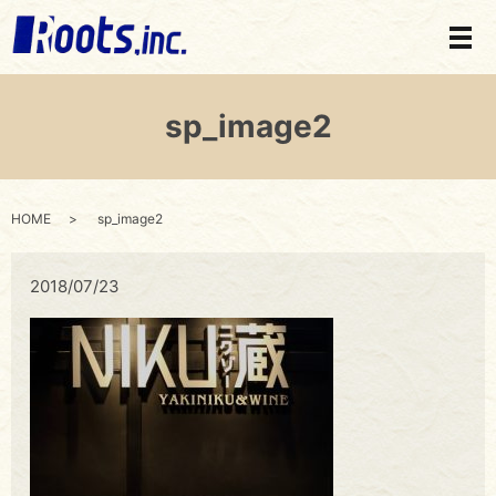
メ
sp_image2
HOME
sp_image2
2018/07/23