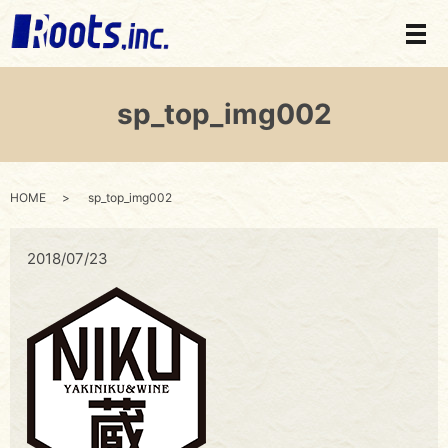
メ
sp_top_img002
HOME
sp_top_img002
2018/07/23