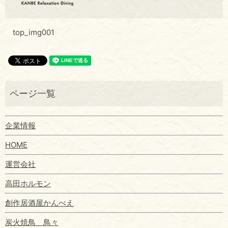
top_img001
企業情報
HOME
運営会社
高田ホルモン
創作居酒屋かんべえ
炭火焼鳥 鳥々