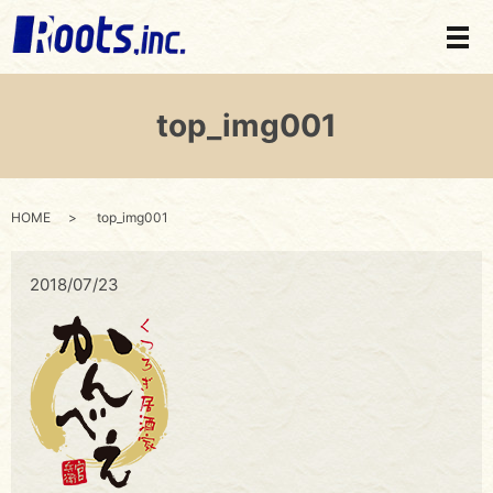
メ
top_img001
HOME
top_img001
2018/07/23